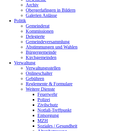
Archiv
Obergerlafingen in Bildern
Galerien Anlässe
Politik
Gemeinderat
Kommissionen
Delegierte
Gemeindeversammlung
Abstimmungen und Wahlen
Bürgergemeinde
Kirchgemeinden
Verwaltung
Verwaltungsstellen
Onlineschalter
Gebühren
Reglemente & Formulare
Weitere Dienste
Feuerwehr
Polizei
Zivilschutz
Notfall-Treffpunkt
Entsorgung
MZH
Soziales / Gesundheit