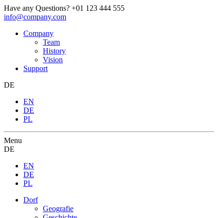
Have any Questions?
+01 123 444 555
info@company.com
Company
Team
History
Vision
Support
DE
EN
DE
PL
Menu
DE
EN
DE
PL
Dorf
Geografie
Geschichte