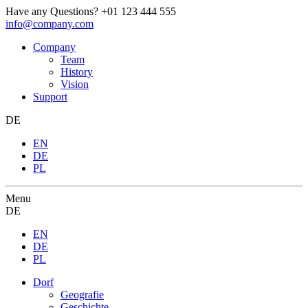
Have any Questions?
+01 123 444 555
info@company.com
Company
Team
History
Vision
Support
DE
EN
DE
PL
Menu
DE
EN
DE
PL
Dorf
Geografie
Geschichte