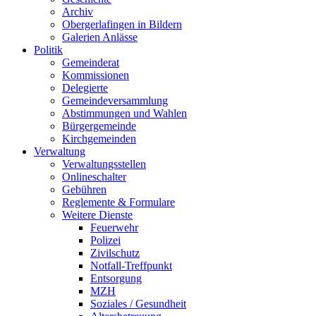
Archiv
Obergerlafingen in Bildern
Galerien Anlässe
Politik
Gemeinderat
Kommissionen
Delegierte
Gemeindeversammlung
Abstimmungen und Wahlen
Bürgergemeinde
Kirchgemeinden
Verwaltung
Verwaltungsstellen
Onlineschalter
Gebühren
Reglemente & Formulare
Weitere Dienste
Feuerwehr
Polizei
Zivilschutz
Notfall-Treffpunkt
Entsorgung
MZH
Soziales / Gesundheit