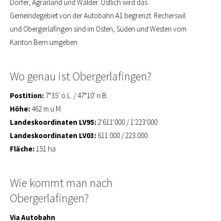
Dörfer, Agrarland und Wälder. Östlich wird das
Gemeindegebiet von der Autobahn A1 begrenzt. Recherswil
und Obergerlafingen sind im Osten, Süden und Westen vom
Kanton Bern umgeben.
Wo genau ist Obergerlafingen?
Postition:
7°35' ö.L. / 47°10' n.B.
Höhe:
462 m ü.M.
Landeskoordinaten LV95:
2'611'000 / 1'223'000
Landeskoordinaten LV03:
611.000 / 223.000
Fläche:
151 ha
Wie kommt man nach
Obergerlafingen?
Via Autobahn