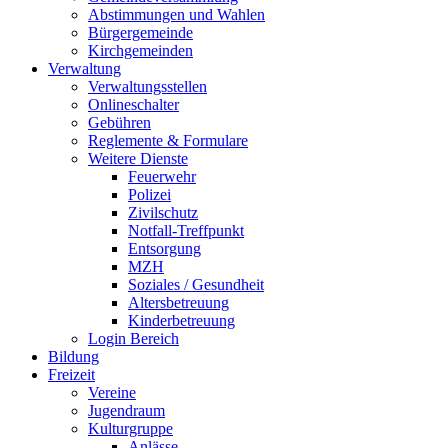
Abstimmungen und Wahlen
Bürgergemeinde
Kirchgemeinden
Verwaltung
Verwaltungsstellen
Onlineschalter
Gebühren
Reglemente & Formulare
Weitere Dienste
Feuerwehr
Polizei
Zivilschutz
Notfall-Treffpunkt
Entsorgung
MZH
Soziales / Gesundheit
Altersbetreuung
Kinderbetreuung
Login Bereich
Bildung
Freizeit
Vereine
Jugendraum
Kulturgruppe
Anlässe