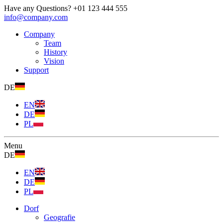
Have any Questions?
+01 123 444 555
info@company.com
Company
Team
History
Vision
Support
DE
EN
DE
PL
Menu
DE
EN
DE
PL
Dorf
Geografie