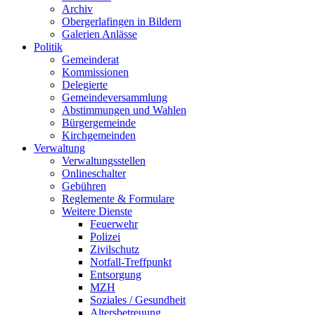
Archiv
Obergerlafingen in Bildern
Galerien Anlässe
Politik
Gemeinderat
Kommissionen
Delegierte
Gemeindeversammlung
Abstimmungen und Wahlen
Bürgergemeinde
Kirchgemeinden
Verwaltung
Verwaltungsstellen
Onlineschalter
Gebühren
Reglemente & Formulare
Weitere Dienste
Feuerwehr
Polizei
Zivilschutz
Notfall-Treffpunkt
Entsorgung
MZH
Soziales / Gesundheit
Altersbetreuung