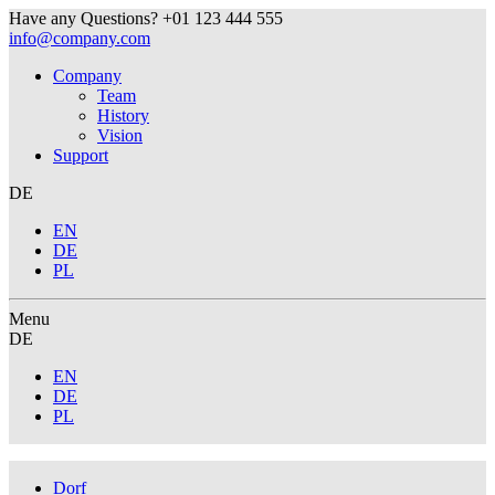
Have any Questions?
+01 123 444 555
info@company.com
Company
Team
History
Vision
Support
DE
EN
DE
PL
Menu
DE
EN
DE
PL
Dorf