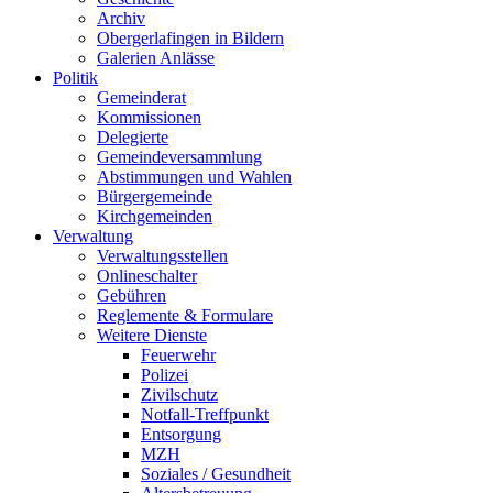
Archiv
Obergerlafingen in Bildern
Galerien Anlässe
Politik
Gemeinderat
Kommissionen
Delegierte
Gemeindeversammlung
Abstimmungen und Wahlen
Bürgergemeinde
Kirchgemeinden
Verwaltung
Verwaltungsstellen
Onlineschalter
Gebühren
Reglemente & Formulare
Weitere Dienste
Feuerwehr
Polizei
Zivilschutz
Notfall-Treffpunkt
Entsorgung
MZH
Soziales / Gesundheit