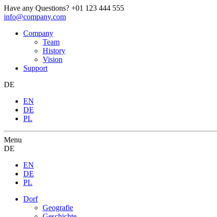
Have any Questions?
+01 123 444 555
info@company.com
Company
Team
History
Vision
Support
DE
EN
DE
PL
Menu
DE
EN
DE
PL
Dorf
Geografie
Geschichte