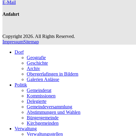
E-Mail
Anfahrt
Copyright 2026. All Rights Reserved.
Impressum
Sitemap
Dorf
Geografie
Geschichte
Archiv
Obergerlafingen in Bildern
Galerien Anlässe
Politik
Gemeinderat
Kommissionen
Delegierte
Gemeindeversammlung
Abstimmungen und Wahlen
Bürgergemeinde
Kirchgemeinden
Verwaltung
Verwaltungsstellen