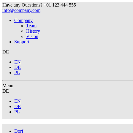
Have any Questions?
+01 123 444 555
info@company.com
Company
Team
History
Vision
Support
DE
EN
DE
PL
Menu
DE
EN
DE
PL
Dorf